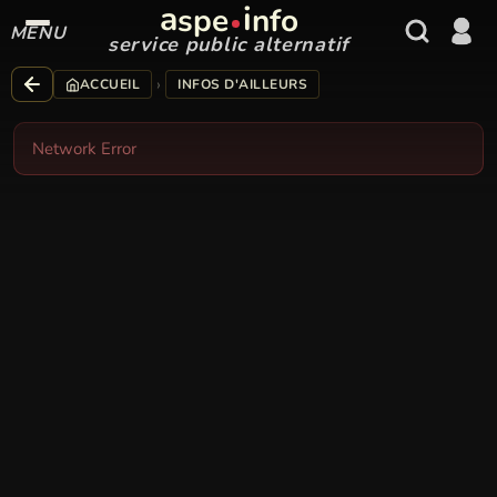
a
i
spe
nfo
MENU
service public alternatif
›
ACCUEIL
INFOS D'AILLEURS
Network Error