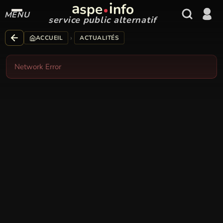
a
i
spe
nfo
MENU
service public alternatif
›
ACCUEIL
ACTUALITÉS
Network Error